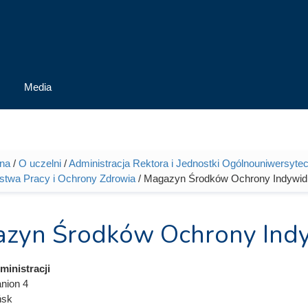
Media
wna
/
O uczelni
/
Administracja Rektora i Jednostki Ogólnouniwersytec
tutaj
stwa Pracy i Ochrony Zdrowia
/ Magazyn Środków Ochrony Indywidu
zyn Środków Ochrony Indy
inistracji
anion 4
ńsk