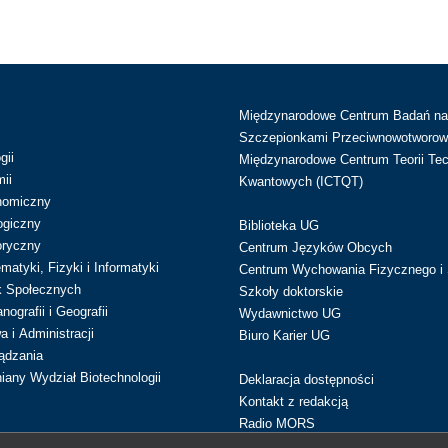
Międzynarodowe Centrum Badań n
Szczepionkami Przeciwnowotworow
gii
Międzynarodowe Centrum Teorii Tec
ii
Kwantowych (ICTQT)
nomiczny
ogiczny
Biblioteka UG
oryczny
Centrum Języków Obcych
atyki, Fizyki i Informatyki
Centrum Wychowania Fizycznego i 
k Społecznych
Szkoły doktorskie
ografii i Geografii
Wydawnictwo UG
 i Administracji
Biuro Karier UG
ądzania
iany Wydział Biotechnologii
Deklaracja dostępności
Kontakt z redakcją
Radio MORS