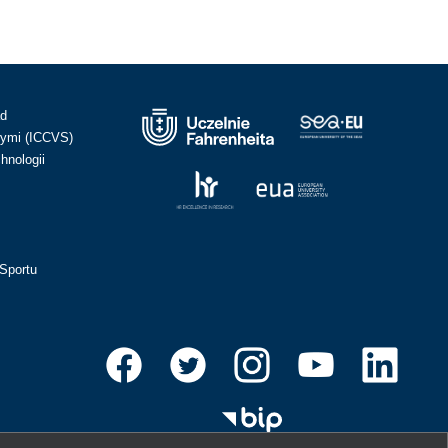
ad
ymi (ICCVS)
hnologii
Sportu