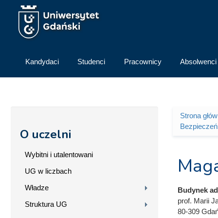
Przejdź do treści
Kandydaci
Studenci
Pracownicy
Absolwenci
Strona głó
Jesteś 
Bezpieczeń
O uczelni
Wybitni i utalentowani
Maga
UG w liczbach
Władze
Budynek adm
prof. Marii J
Struktura UG
80-309 Gda