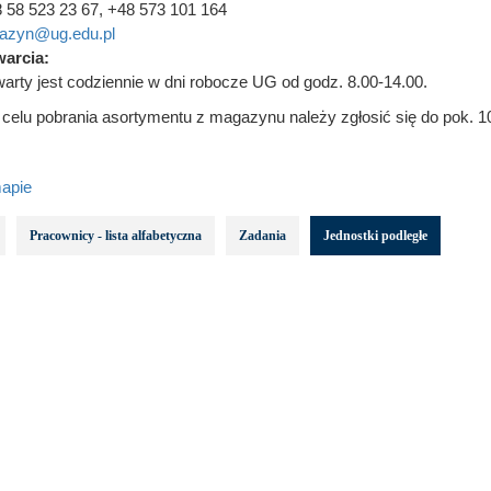
 58 523 23 67, +48 573 101 164
azyn@ug.edu.pl
arcia:
rty jest codziennie w dni robocze UG od godz. 8.00-14.00.
elu pobrania asortymentu z magazynu należy zgłosić się do pok. 106
apie
Pracownicy - lista alfabetyczna
Zadania
Jednostki podległe