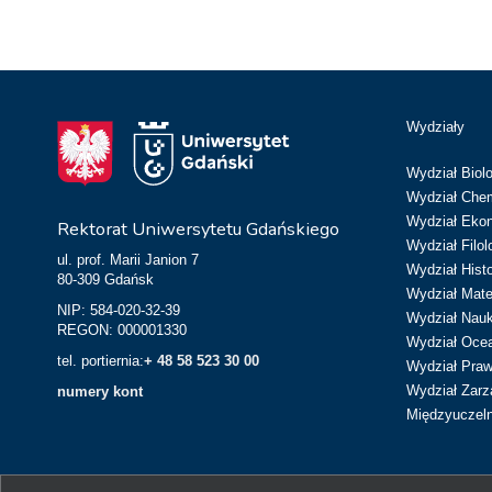
Wydziały
Wydział Biolo
Wydział Chem
Wydział Eko
Rektorat Uniwersytetu Gdańskiego
Wydział Filol
ul. prof. Marii Janion 7
Wydział Hist
80-309 Gdańsk
Wydział Matem
NIP: 584-020-32-39
Wydział Nau
REGON: 000001330
Wydział Ocean
tel. portiernia:
+ 48 58 523 30 00
Wydział Prawa
Wydział Zarz
numery kont
Międzyuczeln