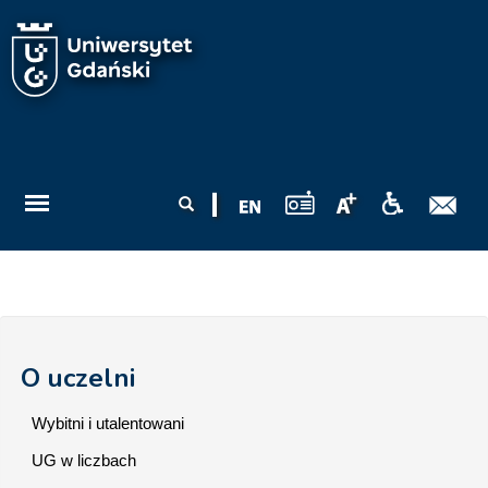
Przejdź do treści
Formularz
Szukaj
wyszukiwania
O uczelni
Wybitni i utalentowani
UG w liczbach