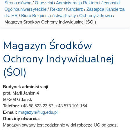
Strona główna
/
O uczelni
/
Administracja Rektora i Jednostki
Jesteś tutaj
Ogólnouniwersyteckie
/
Rektor
/
Kanclerz
/
Zastępca Kanclerza
ds. HR
/
Biuro Bezpieczeństwa Pracy i Ochrony Zdrowia
/
Magazyn Środków Ochrony Indywidualnej (ŚOI)
Magazyn Środków
Ochrony Indywidualnej
(ŚOI)
Budynek administracji
prof. Marii Janion 4
80-309 Gdańsk
Telefon:
+48 58 523 23 67, +48 573 101 164
E-mail:
magazyn@ug.edu.pl
Godziny otwarcia:
Magazyn otwarty jest codziennie w dni robocze UG od godz.