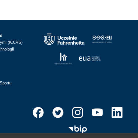
ad
ymi (ICCVS)
hnologii
Sportu