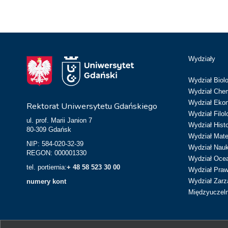
Wydziały
Wydział Biolo
Wydział Chem
Wydział Eko
Rektorat Uniwersytetu Gdańskiego
Wydział Filol
ul. prof. Marii Janion 7
Wydział Hist
80-309 Gdańsk
Wydział Matem
NIP: 584-020-32-39
Wydział Nau
REGON: 000001330
Wydział Ocean
tel. portiernia:
+ 48 58 523 30 00
Wydział Prawa
Wydział Zarz
numery kont
Międzyuczeln