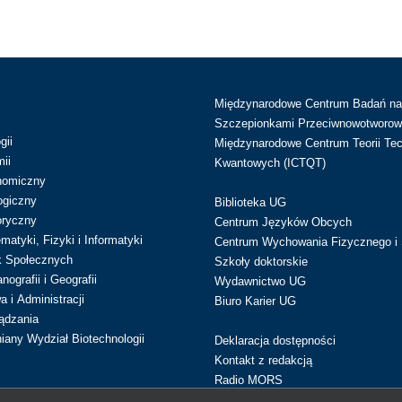
Międzynarodowe Centrum Badań n
Szczepionkami Przeciwnowotworow
gii
Międzynarodowe Centrum Teorii Tec
ii
Kwantowych (ICTQT)
nomiczny
ogiczny
Biblioteka UG
oryczny
Centrum Języków Obcych
atyki, Fizyki i Informatyki
Centrum Wychowania Fizycznego i 
k Społecznych
Szkoły doktorskie
ografii i Geografii
Wydawnictwo UG
 i Administracji
Biuro Karier UG
ądzania
iany Wydział Biotechnologii
Deklaracja dostępności
Kontakt z redakcją
Radio MORS