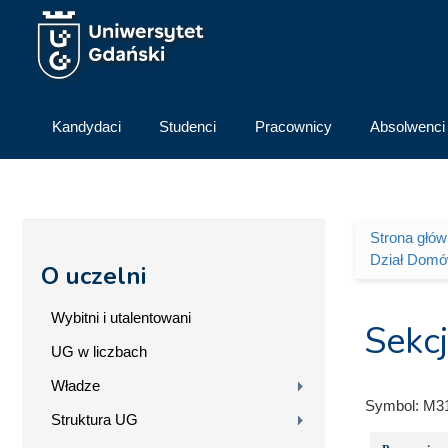
Przejdź do treści
Kandydaci
Studenci
Pracownicy
Absolwenci
Strona głó
Jesteś 
Dział Domów
O uczelni
Wybitni i utalentowani
Sekc
UG w liczbach
Władze
Symbol:
M3
Struktura UG