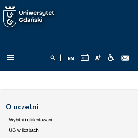
Przejdź do treści
Formularz
Szukaj
wyszukiwania
O uczelni
Wybitni i utalentowani
UG w liczbach