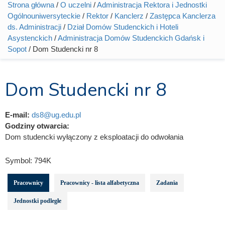
Strona główna
/
O uczelni
/
Administracja Rektora i Jednostki
Jesteś tutaj
Ogólnouniwersyteckie
/
Rektor
/
Kanclerz
/
Zastępca Kanclerza
ds. Administracji
/
Dział Domów Studenckich i Hoteli
Asystenckich
/
Administracja Domów Studenckich Gdańsk i
Sopot
/ Dom Studencki nr 8
Dom Studencki nr 8
E-mail:
ds8@ug.edu.pl
Godziny otwarcia:
Dom studencki wyłączony z eksploatacji do odwołania
Symbol:
794K
Pracownicy
Pracownicy - lista alfabetyczna
Zadania
Jednostki podległe