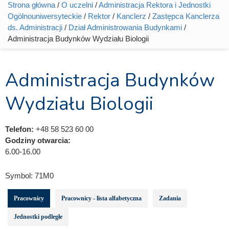
Strona główna
/
O uczelni
/
Administracja Rektora i Jednostki
Jesteś tutaj
Ogólnouniwersyteckie
/
Rektor
/
Kanclerz
/
Zastępca Kanclerza
ds. Administracji
/
Dział Administrowania Budynkami
/
Administracja Budynków Wydziału Biologii
Administracja Budynków
Wydziału Biologii
Telefon:
+48 58 523 60 00
Godziny otwarcia:
6.00-16.00
Symbol:
71M0
Pracownicy
Pracownicy - lista alfabetyczna
Zadania
Jednostki podległe