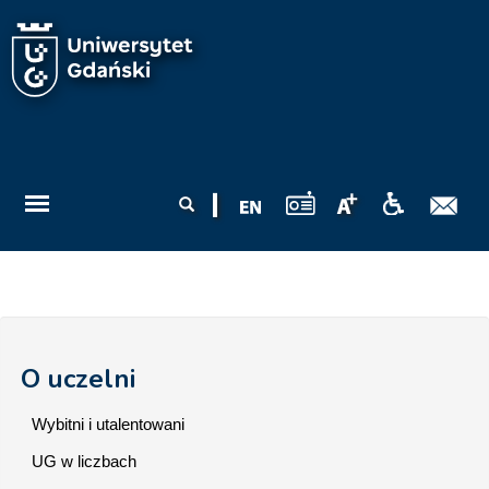
Przejdź do treści
Formularz
Szukaj
wyszukiwania
O uczelni
Wybitni i utalentowani
UG w liczbach