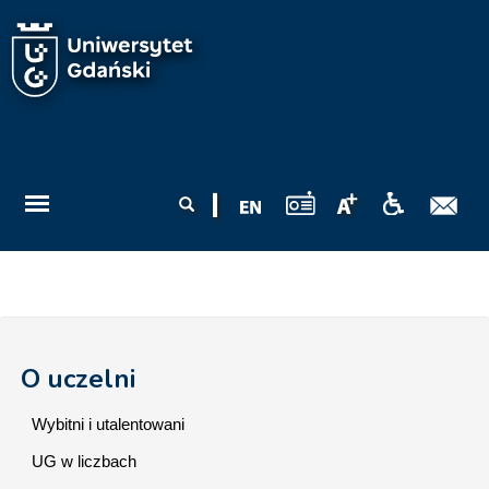
Przejdź do treści
Formularz
Szukaj
wyszukiwania
O uczelni
Wybitni i utalentowani
UG w liczbach