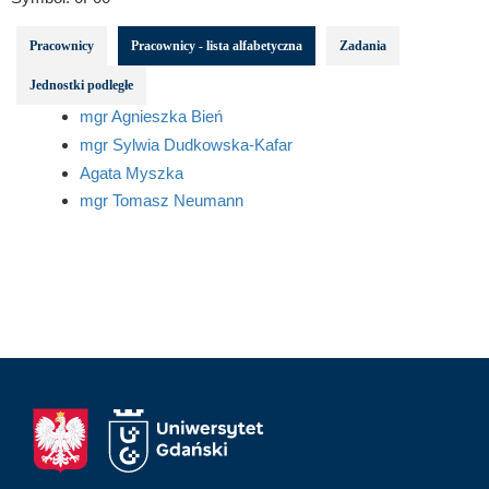
Pracownicy
Pracownicy - lista alfabetyczna
Zadania
Jednostki podległe
mgr Agnieszka Bień
mgr Sylwia Dudkowska-Kafar
Agata Myszka
mgr Tomasz Neumann