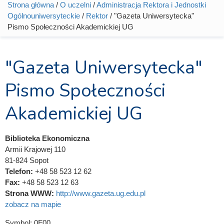
Strona główna
/
O uczelni
/
Administracja Rektora i Jednostki
Jesteś tutaj
Ogólnouniwersyteckie
/
Rektor
/ "Gazeta Uniwersytecka"
Pismo Społeczności Akademickiej UG
"Gazeta Uniwersytecka"
Pismo Społeczności
Akademickiej UG
Biblioteka Ekonomiczna
Armii Krajowej 110
81-824 Sopot
Telefon:
+48 58 523 12 62
Fax:
+48 58 523 12 63
Strona WWW:
http://www.gazeta.ug.edu.pl
zobacz na mapie
Symbol:
0F00