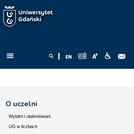
Przejdź do treści
Formularz
Szukaj
wyszukiwania
O uczelni
Wybitni i utalentowani
UG w liczbach