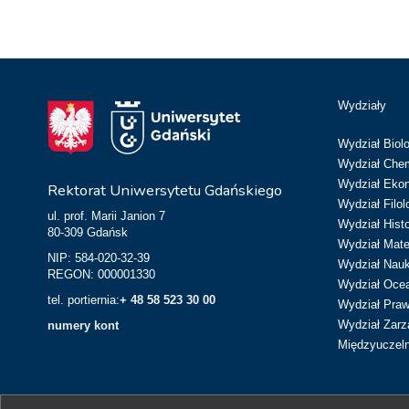
Wydziały
Wydział Biolo
Wydział Chem
Wydział Eko
Rektorat Uniwersytetu Gdańskiego
Wydział Filol
ul. prof. Marii Janion 7
Wydział Hist
80-309 Gdańsk
Wydział Matem
NIP: 584-020-32-39
Wydział Nau
REGON: 000001330
Wydział Ocean
tel. portiernia:
+ 48 58 523 30 00
Wydział Prawa
Wydział Zarz
numery kont
Międzyuczeln