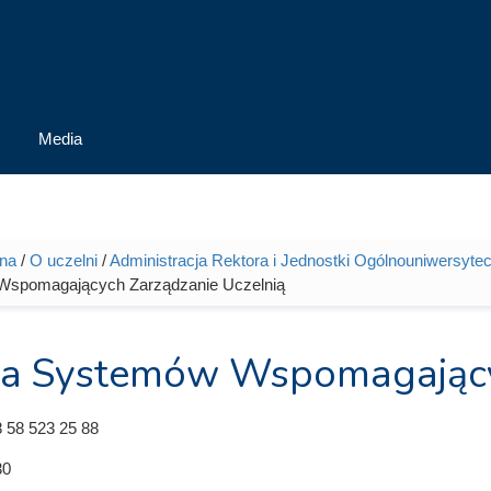
Media
wna
/
O uczelni
/
Administracja Rektora i Jednostki Ogólnouniwersytec
tutaj
spomagających Zarządzanie Uczelnią
ja Systemów Wspomagający
 58 523 25 88
30