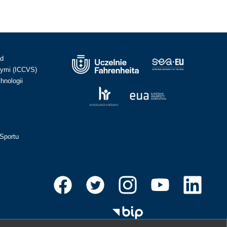
ad
ymi (ICCVS)
hnologii
Sportu