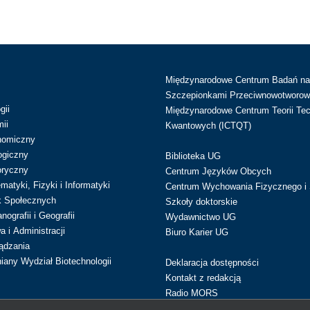
Międzynarodowe Centrum Badań n
Szczepionkami Przeciwnowotworow
gii
Międzynarodowe Centrum Teorii Tec
ii
Kwantowych (ICTQT)
nomiczny
ogiczny
Biblioteka UG
oryczny
Centrum Języków Obcych
atyki, Fizyki i Informatyki
Centrum Wychowania Fizycznego i 
k Społecznych
Szkoły doktorskie
ografii i Geografii
Wydawnictwo UG
 i Administracji
Biuro Karier UG
ądzania
iany Wydział Biotechnologii
Deklaracja dostępności
Kontakt z redakcją
Radio MORS