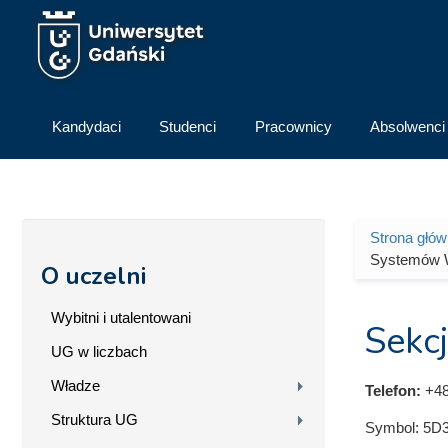
Przejdź do treści
Kandydaci
Studenci
Pracownicy
Absolwenci
Strona głó
Jesteś 
Systemów W
O uczelni
Wybitni i utalentowani
Sekc
UG w liczbach
Władze
Telefon:
+48
Struktura UG
Symbol:
5D