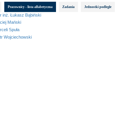
Pracownicy - lista alfabetyczna
Zadania
Jednostki podległe
 inż. Łukasz Bąbiński
ciej Mański
celi Spuła
tr Wojciechowski