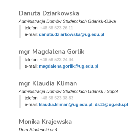
Danuta Dziarkowska
Administracja Domów Studenckich Gdańsk-Oliwa
telefon:
+48 58 523 26 11
e-mail:
danuta.dziarkowska@ug.edu.pl
mgr Magdalena Gorlik
telefon:
+48 58 523 24 44
e-mail:
magdalena.gorlik@ug.edu.pl
mgr Klaudia Kliman
Administracja Domów Studenckich Gdańsk i Sopot
telefon:
+48 58 523 38 83
e-mail:
klaudia.kliman@ug.edu.pl
,
ds11@ug.edu.pl
Monika Krajewska
Dom Studencki nr 4