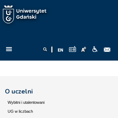
Przejdź do treści
Formularz
Szukaj
wyszukiwania
O uczelni
Wybitni i utalentowani
UG w liczbach