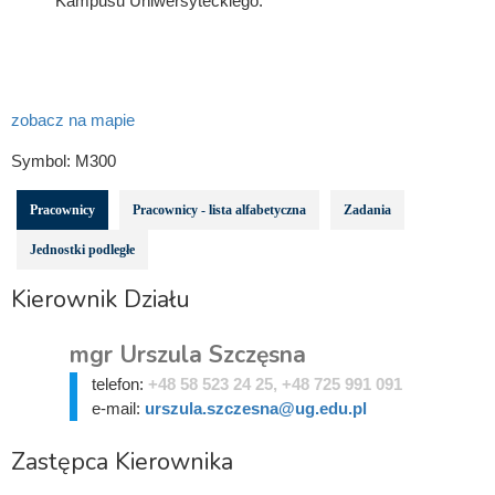
Kampusu Uniwersyteckiego.
zobacz na mapie
Symbol:
M300
Pracownicy
Pracownicy - lista alfabetyczna
Zadania
Jednostki podległe
Kierownik Działu
mgr Urszula Szczęsna
telefon:
+48 58 523 24 25, +48 725 991 091
e-mail:
urszula.szczesna@ug.edu.pl
Zastępca Kierownika