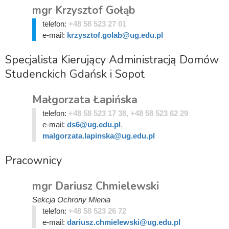
mgr Krzysztof Gołąb
telefon:
+48 58 523 27 01
e-mail:
krzysztof.golab@ug.edu.pl
Specjalista Kierujący Administracją Domów
Studenckich Gdańsk i Sopot
Małgorzata Łapińska
telefon:
+48 58 523 17 38, +48 58 523 62 29
e-mail:
ds6@ug.edu.pl
,
malgorzata.lapinska@ug.edu.pl
Pracownicy
mgr Dariusz Chmielewski
Sekcja Ochrony Mienia
telefon:
+48 58 523 26 72
e-mail:
dariusz.chmielewski@ug.edu.pl