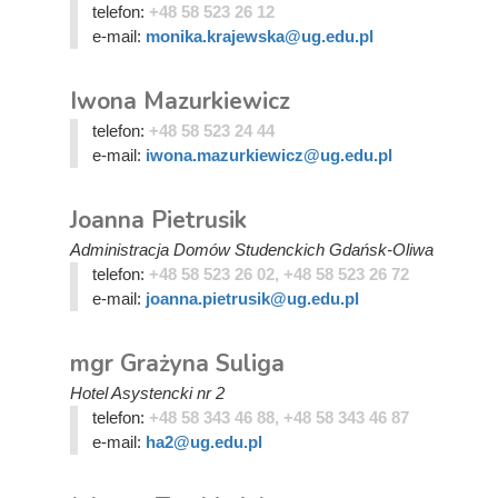
telefon:
+48 58 523 26 12
e-mail:
monika.krajewska@ug.edu.pl
Iwona Mazurkiewicz
telefon:
+48 58 523 24 44
e-mail:
iwona.mazurkiewicz@ug.edu.pl
Joanna Pietrusik
Administracja Domów Studenckich Gdańsk-Oliwa
telefon:
+48 58 523 26 02, +48 58 523 26 72
e-mail:
joanna.pietrusik@ug.edu.pl
mgr Grażyna Suliga
Hotel Asystencki nr 2
telefon:
+48 58 343 46 88, +48 58 343 46 87
e-mail:
ha2@ug.edu.pl