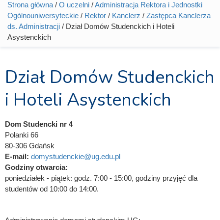
Strona główna
/
O uczelni
/
Administracja Rektora i Jednostki
Jesteś tutaj
Ogólnouniwersyteckie
/
Rektor
/
Kanclerz
/
Zastępca Kanclerza
ds. Administracji
/ Dział Domów Studenckich i Hoteli
Asystenckich
Dział Domów Studenckich
i Hoteli Asystenckich
Dom Studencki nr 4
Polanki 66
80-306 Gdańsk
E-mail:
domystudenckie@ug.edu.pl
Godziny otwarcia:
poniedziałek - piątek: godz. 7:00 - 15:00, godziny przyjęć dla
studentów od 10:00 do 14:00.