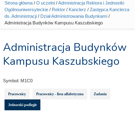
Strona główna
/
O uczelni
/
Administracja Rektora i Jednostki
Jesteś tutaj
Ogólnouniwersyteckie
/
Rektor
/
Kanclerz
/
Zastępca Kanclerza
ds. Administracji
/
Dział Administrowania Budynkami
/
Administracja Budynków Kampusu Kaszubskiego
Administracja Budynków
Kampusu Kaszubskiego
Symbol:
M1C0
Pracownicy
Pracownicy - lista alfabetyczna
Zadania
Jednostki podległe