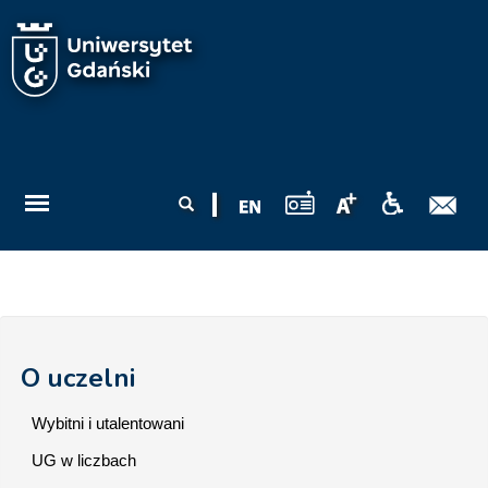
Przejdź do treści
Formularz
Szukaj
wyszukiwania
O uczelni
Wybitni i utalentowani
UG w liczbach