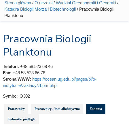
Strona główna
/
O uczelni
/
Wydział Oceanografii i Geografii
/
Jesteś tutaj
Katedra Biologii Morza i Biotechnologii
/ Pracownia Biologii
Planktonu
Pracownia Biologii
Planktonu
Telefon:
+48 58 523 68 46
Fax:
+48 58 523 66 78
Strona WWW:
https://ocean.ug.edu.pl/pages/pl/o-
instytucie/zaklady/zbpm.php
Symbol:
O302
Pracownicy
Pracownicy - lista alfabetyczna
Zadania
Jednostki podległe