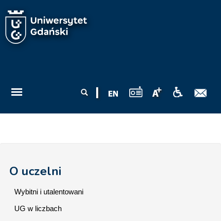
Przejdź do treści
Formularz
Szukaj
wyszukiwania
O uczelni
Wybitni i utalentowani
UG w liczbach