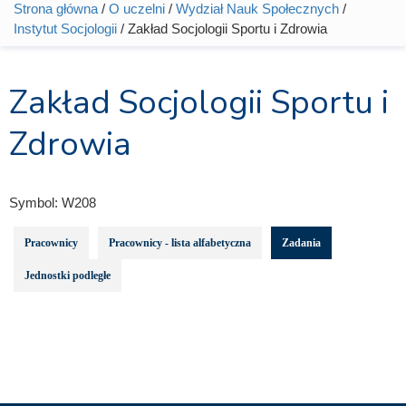
Strona główna
/
O uczelni
/
Wydział Nauk Społecznych
/
Jesteś tutaj
Instytut Socjologii
/ Zakład Socjologii Sportu i Zdrowia
Zakład Socjologii Sportu i
Zdrowia
Symbol:
W208
Pracownicy
Pracownicy - lista alfabetyczna
Zadania
Jednostki podległe