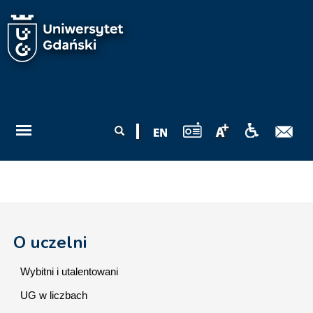
Przejdź do treści
Formularz
Szukaj
wyszukiwania
O uczelni
Wybitni i utalentowani
UG w liczbach