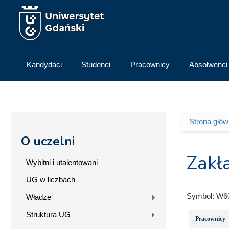
Przejdź do treści
Kandydaci
Studenci
Pracownicy
Absolwenci
Strona głó
Jesteś 
O uczelni
Zakł
Wybitni i utalentowani
UG w liczbach
Symbol:
W6
Władze
Struktura UG
Pracownicy