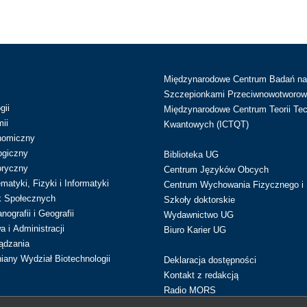
Międzynarodowe Centrum Badań n
Szczepionkami Przeciwnowotworow
gii
Międzynarodowe Centrum Teorii Tec
ii
Kwantowych (ICTQT)
nomiczny
ogiczny
Biblioteka UG
oryczny
Centrum Języków Obcych
atyki, Fizyki i Informatyki
Centrum Wychowania Fizycznego i 
k Społecznych
Szkoły doktorskie
ografii i Geografii
Wydawnictwo UG
 i Administracji
Biuro Karier UG
ądzania
iany Wydział Biotechnologii
Deklaracja dostępności
Kontakt z redakcją
Radio MORS