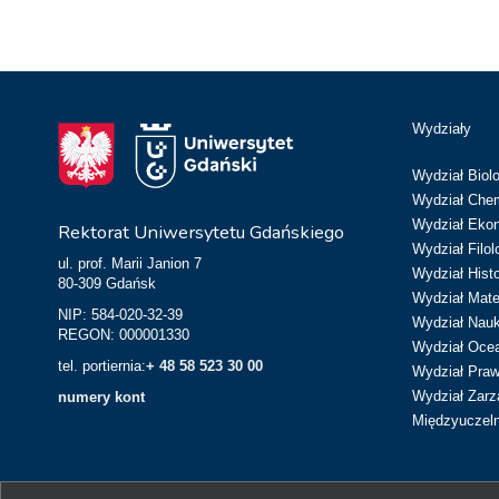
Wydziały
Wydział Biolo
Wydział Chem
Wydział Eko
Rektorat Uniwersytetu Gdańskiego
Wydział Filol
ul. prof. Marii Janion 7
Wydział Hist
80-309 Gdańsk
Wydział Matem
NIP: 584-020-32-39
Wydział Nau
REGON: 000001330
Wydział Ocean
tel. portiernia:
+ 48 58 523 30 00
Wydział Prawa
Wydział Zarz
numery kont
Międzyuczeln