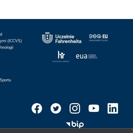
ad
ymi (ICCVS)
hnologii
Sportu