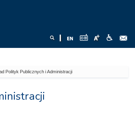
Formularz
Szukaj
wyszukiwania
ad Polityk Publicznych i Administracji
inistracji