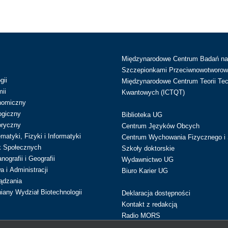
Międzynarodowe Centrum Badań n
Szczepionkami Przeciwnowotworow
gii
Międzynarodowe Centrum Teorii Tec
ii
Kwantowych (ICTQT)
nomiczny
ogiczny
Biblioteka UG
oryczny
Centrum Języków Obcych
atyki, Fizyki i Informatyki
Centrum Wychowania Fizycznego i 
k Społecznych
Szkoły doktorskie
ografii i Geografii
Wydawnictwo UG
 i Administracji
Biuro Karier UG
ądzania
iany Wydział Biotechnologii
Deklaracja dostępności
Kontakt z redakcją
Radio MORS