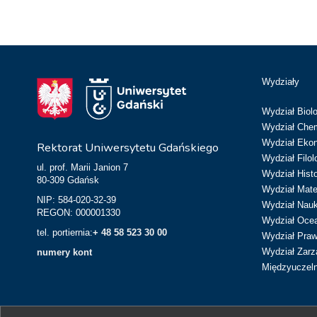
Wydziały
Wydział Biolo
Wydział Chem
Wydział Eko
Rektorat Uniwersytetu Gdańskiego
Wydział Filol
ul. prof. Marii Janion 7
Wydział Hist
80-309 Gdańsk
Wydział Matem
NIP: 584-020-32-39
Wydział Nau
REGON: 000001330
Wydział Ocean
tel. portiernia:
+ 48 58 523 30 00
Wydział Prawa
Wydział Zarz
numery kont
Międzyuczeln