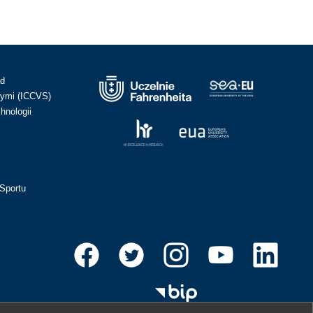
ad
ymi (ICCVS)
hnologii
Sportu