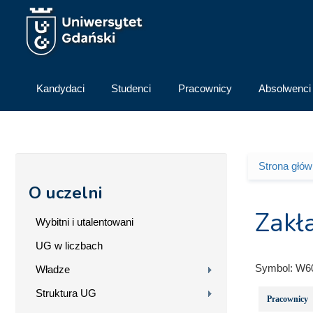
Przejdź do treści
Kandydaci
Studenci
Pracownicy
Absolwenci
Strona głó
Jesteś 
O uczelni
Zakła
Wybitni i utalentowani
UG w liczbach
Symbol:
W6
Władze
Struktura UG
Pracownicy