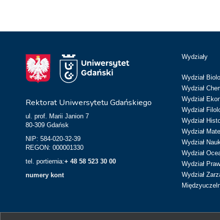
Wydziały
Wydział Biolo
Wydział Chem
Wydział Eko
Rektorat Uniwersytetu Gdańskiego
Wydział Filol
ul. prof. Marii Janion 7
Wydział Hist
80-309 Gdańsk
Wydział Matem
NIP: 584-020-32-39
Wydział Nau
REGON: 000001330
Wydział Ocean
tel. portiernia:
+ 48 58 523 30 00
Wydział Prawa
Wydział Zarz
numery kont
Międzyuczeln