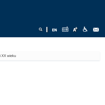
Formularz
Szukaj
wyszukiwania
ii XX wieku