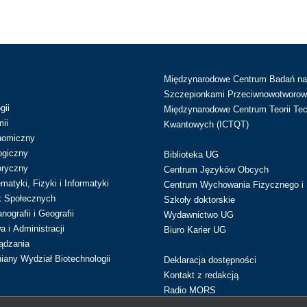
Międzynarodowe Centrum Badań n
Szczepionkami Przeciwnowotworow
gii
Międzynarodowe Centrum Teorii Tec
ii
Kwantowych (ICTQT)
nomiczny
ogiczny
Biblioteka UG
oryczny
Centrum Języków Obcych
atyki, Fizyki i Informatyki
Centrum Wychowania Fizycznego i 
k Społecznych
Szkoły doktorskie
ografii i Geografii
Wydawnictwo UG
 i Administracji
Biuro Karier UG
ądzania
iany Wydział Biotechnologii
Deklaracja dostępności
Kontakt z redakcją
Radio MORS