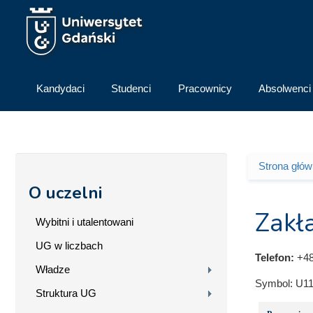
Przejdź do treści
Kandydaci
Studenci
Pracownicy
Absolwenci
Strona głó
Jesteś 
O uczelni
Zakła
Wybitni i utalentowani
UG w liczbach
Telefon:
+48
Władze
Symbol:
U11
Struktura UG