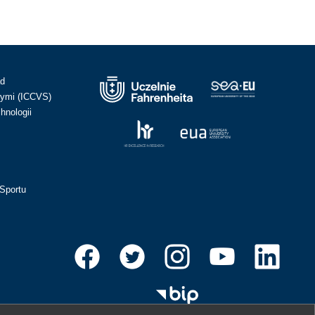
ad
ymi (ICCVS)
hnologii
Sportu