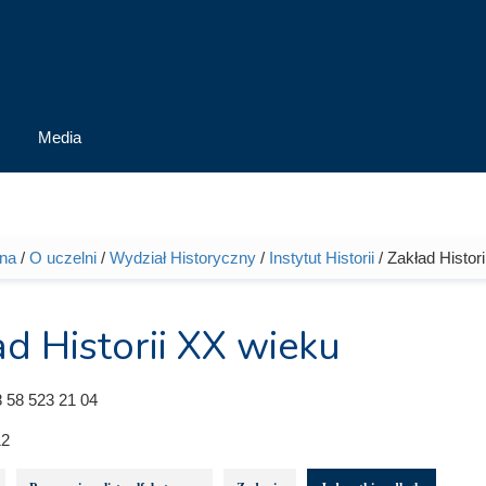
Media
wna
/
O uczelni
/
Wydział Historyczny
/
Instytut Historii
/ Zakład Histor
tutaj
d Historii XX wieku
 58 523 21 04
2