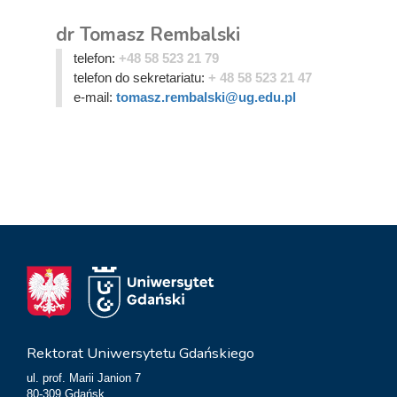
dr Tomasz Rembalski
telefon:
+48 58 523 21 79
telefon do sekretariatu:
+ 48 58 523 21 47
e-mail:
tomasz.rembalski@ug.edu.pl
Rektorat Uniwersytetu Gdańskiego
ul. prof. Marii Janion 7
80-309 Gdańsk