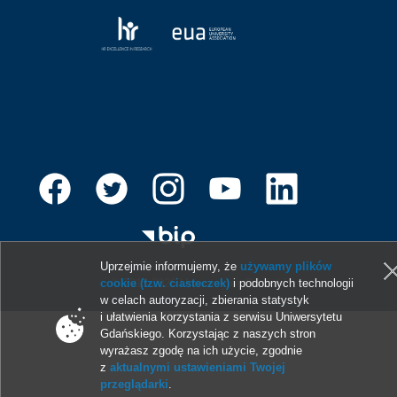
Uprzejmie informujemy, że
używamy plików
cookie (tzw. ciasteczek)
i podobnych technologii
© 2013-2026 Uniwersytet Gdański
w celach autoryzacji, zbierania statystyk
i ułatwienia korzystania z serwisu Uniwersytetu
Gdańskiego. Korzystając z naszych stron
wyrażasz zgodę na ich użycie, zgodnie
z
aktualnymi ustawieniami Twojej
przeglądarki
.