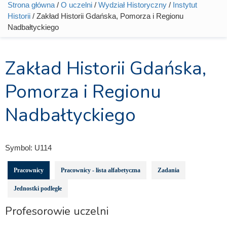
Strona główna
/
O uczelni
/
Wydział Historyczny
/
Instytut
Jesteś tutaj
Historii
/ Zakład Historii Gdańska, Pomorza i Regionu
Nadbałtyckiego
Zakład Historii Gdańska,
Pomorza i Regionu
Nadbałtyckiego
Symbol:
U114
Pracownicy
Pracownicy - lista alfabetyczna
Zadania
Jednostki podległe
Profesorowie uczelni