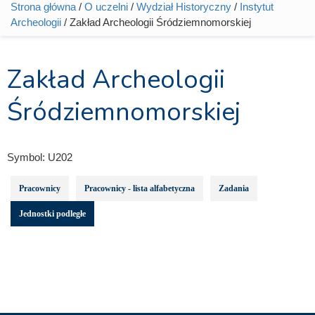
Strona główna
/
O uczelni
/
Wydział Historyczny
/
Instytut
Jesteś tutaj
Archeologii
/ Zakład Archeologii Śródziemnomorskiej
Zakład Archeologii
Śródziemnomorskiej
Symbol:
U202
Pracownicy
Pracownicy - lista alfabetyczna
Zadania
Jednostki podległe