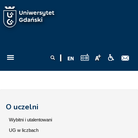
Przejdź do treści
Formularz
Szukaj
wyszukiwania
O uczelni
Wybitni i utalentowani
UG w liczbach