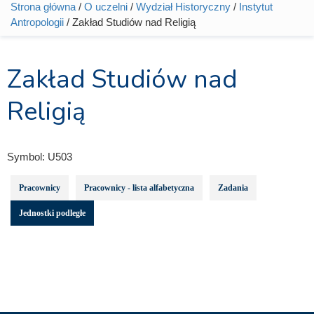
Strona główna
/
O uczelni
/
Wydział Historyczny
/
Instytut
Jesteś tutaj
Antropologii
/ Zakład Studiów nad Religią
Zakład Studiów nad
Religią
Symbol:
U503
Pracownicy
Pracownicy - lista alfabetyczna
Zadania
Jednostki podległe