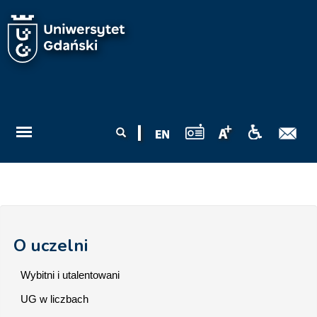
Przejdź do treści
Formularz
Szukaj
wyszukiwania
O uczelni
Wybitni i utalentowani
UG w liczbach