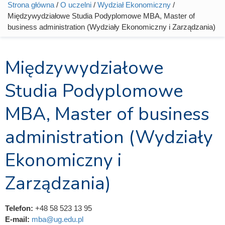
Strona główna
/
O uczelni
/
Wydział Ekonomiczny
/
Jesteś tutaj
Międzywydziałowe Studia Podyplomowe MBA, Master of
business administration (Wydziały Ekonomiczny i Zarządzania)
Międzywydziałowe
Studia Podyplomowe
MBA, Master of business
administration (Wydziały
Ekonomiczny i
Zarządzania)
Telefon:
+48 58 523 13 95
E-mail:
mba@ug.edu.pl