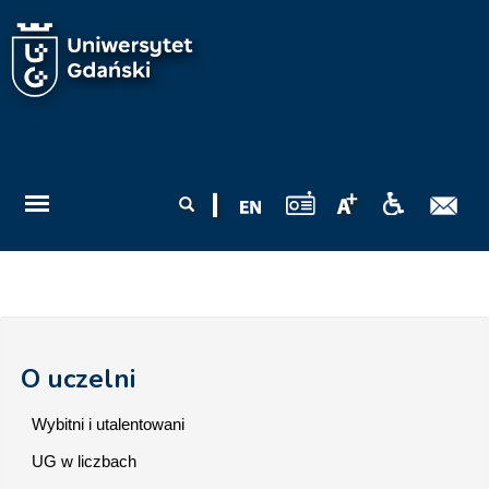
Przejdź do treści
Formularz
Szukaj
wyszukiwania
O uczelni
Wybitni i utalentowani
UG w liczbach