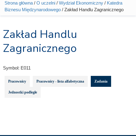
Strona główna
/
O uczelni
/
Wydział Ekonomiczny
/
Katedra
Jesteś tutaj
Biznesu Międzynarodowego
/ Zakład Handlu Zagranicznego
Zakład Handlu
Zagranicznego
Symbol:
E011
Pracownicy
Pracownicy - lista alfabetyczna
Zadania
Jednostki podległe