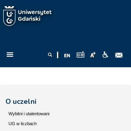
Przejdź do treści
Formularz
Szukaj
wyszukiwania
O uczelni
Wybitni i utalentowani
UG w liczbach