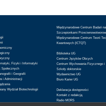
Międzynarodowe Centrum Badań n
Szczepionkami Przeciwnowotworow
gii
Międzynarodowe Centrum Teorii Tec
ii
Kwantowych (ICTQT)
nomiczny
ogiczny
Biblioteka UG
oryczny
Centrum Języków Obcych
atyki, Fizyki i Informatyki
Centrum Wychowania Fizycznego i 
k Społecznych
Szkoły doktorskie
ografii i Geografii
Wydawnictwo UG
 i Administracji
Biuro Karier UG
ądzania
iany Wydział Biotechnologii
Deklaracja dostępności
Kontakt z redakcją
Radio MORS