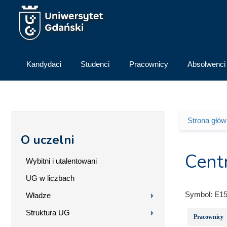
Przejdź do treści
Kandydaci
Studenci
Pracownicy
Absolwenci
Strona głó
Jesteś 
O uczelni
Cent
Wybitni i utalentowani
UG w liczbach
Symbol:
E15
Władze
Struktura UG
Pracownicy