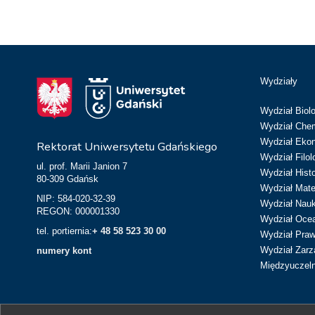
Wydziały
Wydział Biolo
Wydział Chem
Wydział Eko
Rektorat Uniwersytetu Gdańskiego
Wydział Filol
ul. prof. Marii Janion 7
Wydział Hist
80-309 Gdańsk
Wydział Matem
NIP: 584-020-32-39
Wydział Nau
REGON: 000001330
Wydział Ocean
tel. portiernia:
+ 48 58 523 30 00
Wydział Prawa
Wydział Zarz
numery kont
Międzyuczeln