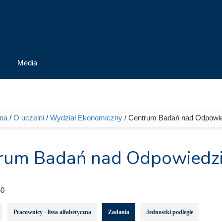
Media
wna
/
O uczelni
/
Wydział Ekonomiczny
/ Centrum Badań nad Odpowie
tutaj
rum Badań nad Odpowiedzia
0
Pracownicy - lista alfabetyczna
Zadania
Jednostki podległe