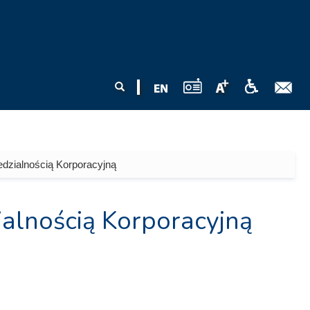
Formularz
Szukaj
wyszukiwania
dzialnością Korporacyjną
lnością Korporacyjną