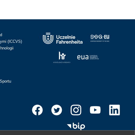
ad
ymi (ICCVS)
hnologii
Sportu