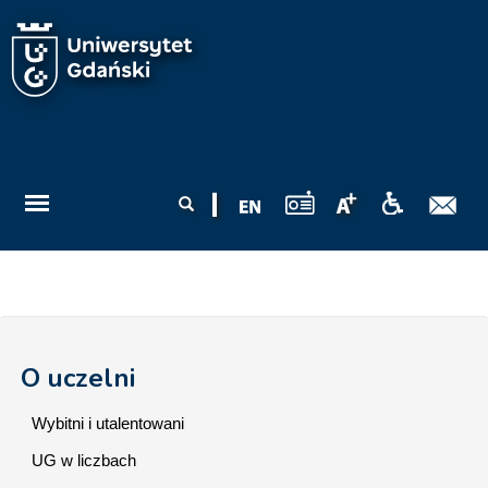
Przejdź do treści
Formularz
Szukaj
wyszukiwania
O uczelni
Wybitni i utalentowani
UG w liczbach