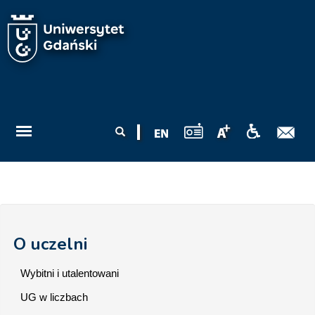
Przejdź do treści
Formularz
Szukaj
wyszukiwania
O uczelni
Wybitni i utalentowani
UG w liczbach