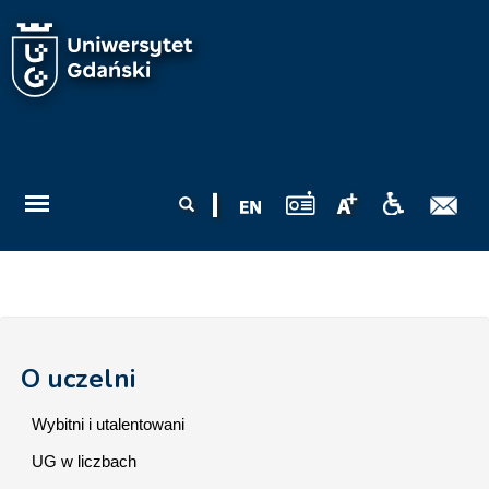
Przejdź do treści
Formularz
Szukaj
wyszukiwania
O uczelni
Wybitni i utalentowani
UG w liczbach