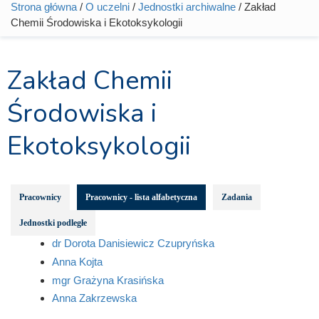
Strona główna
/
O uczelni
/
Jednostki archiwalne
/ Zakład
Jesteś tutaj
Chemii Środowiska i Ekotoksykologii
Zakład Chemii
Środowiska i
Ekotoksykologii
Pracownicy
Pracownicy - lista alfabetyczna
Zadania
Jednostki podległe
dr Dorota Danisiewicz Czupryńska
Anna Kojta
mgr Grażyna Krasińska
Anna Zakrzewska