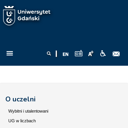
Przejdź do treści
Formularz
Szukaj
wyszukiwania
O uczelni
Wybitni i utalentowani
UG w liczbach