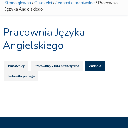
Strona główna
/
O uczelni
/
Jednostki archiwalne
/ Pracownia
Jesteś tutaj
Języka Angielskiego
Pracownia Języka
Angielskiego
Pracownicy
Pracownicy - lista alfabetyczna
Zadania
Jednostki podległe