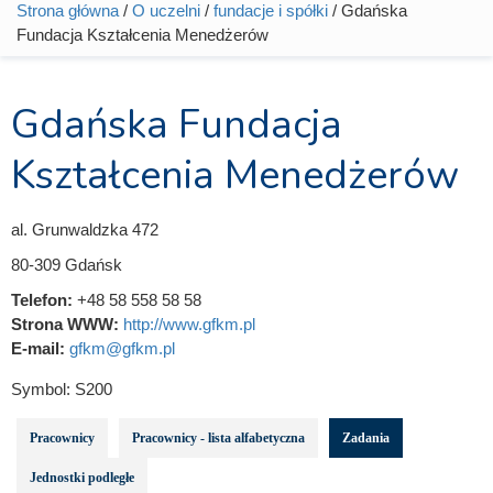
Strona główna
/
O uczelni
/
fundacje i spółki
/ Gdańska
Jesteś tutaj
Fundacja Kształcenia Menedżerów
Gdańska Fundacja
Kształcenia Menedżerów
al. Grunwaldzka 472
80-309 Gdańsk
Telefon:
+48 58 558 58 58
Strona WWW:
http://www.gfkm.pl
E-mail:
gfkm@gfkm.pl
Symbol:
S200
Pracownicy
Pracownicy - lista alfabetyczna
Zadania
Jednostki podległe