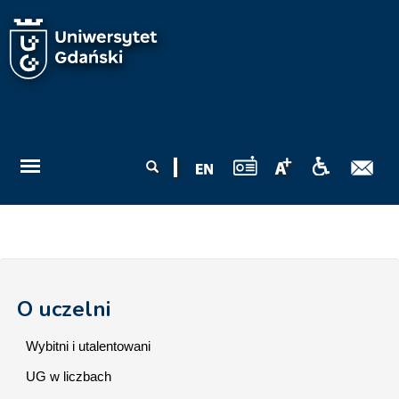
Przejdź do treści
Formularz
Szukaj
wyszukiwania
O uczelni
Wybitni i utalentowani
UG w liczbach