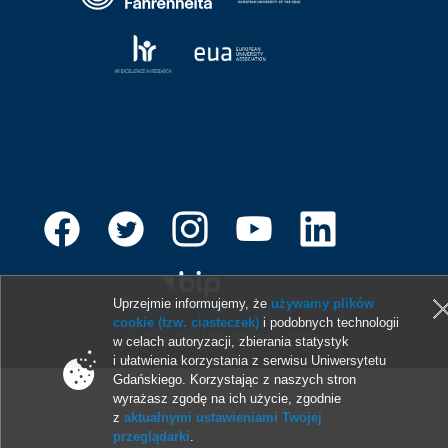
Uprzejmie informujemy, że
używamy plików
cookie (tzw. ciasteczek)
i podobnych technologii
© 2013-2026 Uniwersytet Gdański
w celach autoryzacji, zbierania statystyk
i ułatwienia korzystania z serwisu Uniwersytetu
Gdańskiego. Korzystając z naszych stron
wyrażasz zgodę na ich użycie, zgodnie
z
aktualnymi ustawieniami Twojej
przeglądarki
.