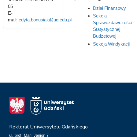
05
Dział Finansowy
E-
Sekcja
mail:
edyta.bonusiak@ug.edu.pl
Sprawozdawczości
Statystycznej i
Budżetowej
Sekcja Windykacji
Rektorat Uniwersytetu Gdańskiego
ul. prof. Marii Janion 7