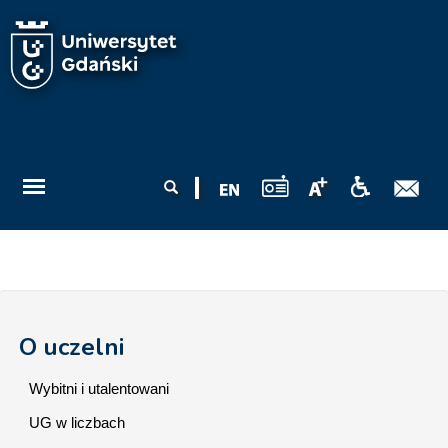
Przejdź do treści
Formularz
Szukaj
wyszukiwania
O uczelni
Wybitni i utalentowani
UG w liczbach