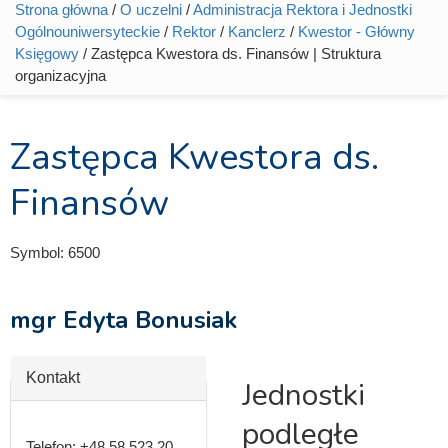
Strona główna
/
O uczelni
/
Administracja Rektora i Jednostki
Jesteś tutaj
Ogólnouniwersyteckie
/
Rektor
/
Kanclerz
/
Kwestor - Główny
Księgowy
/ Zastępca Kwestora ds. Finansów | Struktura
organizacyjna
Zastępca Kwestora ds.
Finansów
Symbol:
6500
mgr Edyta Bonusiak
Ukryj
Kontakt
Jednostki
podległe
Telefon:
+48 58 523 20