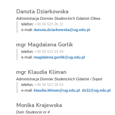
Danuta Dziarkowska
Administracja Domów Studenckich Gdańsk-Oliwa
telefon:
+48 58 523 26 11
e-mail:
danuta.dziarkowska@ug.edu.pl
mgr Magdalena Gorlik
telefon:
+48 58 523 24 44
e-mail:
magdalena.gorlik@ug.edu.pl
mgr Klaudia Kliman
Administracja Domów Studenckich Gdańsk i Sopot
telefon:
+48 58 523 38 83
e-mail:
klaudia.kliman@ug.edu.pl
,
ds11@ug.edu.pl
Monika Krajewska
Dom Studencki nr 4