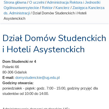
Strona główna
/
O uczelni
/
Administracja Rektora i Jednostki
Jesteś tutaj
Ogólnouniwersyteckie
/
Rektor
/
Kanclerz
/
Zastępca Kanclerza
ds. Administracji
/ Dział Domów Studenckich i Hoteli
Asystenckich
Dział Domów Studenckich
i Hoteli Asystenckich
Dom Studencki nr 4
Polanki 66
80-306 Gdańsk
E-mail:
domystudenckie@ug.edu.pl
Godziny otwarcia:
poniedziałek - piątek: godz. 7:00 - 15:00, godziny przyjęć dla
studentów od 10:00 do 14:00.