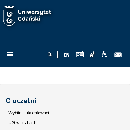
Przejdź do treści
Formularz
Szukaj
wyszukiwania
O uczelni
Wybitni i utalentowani
UG w liczbach