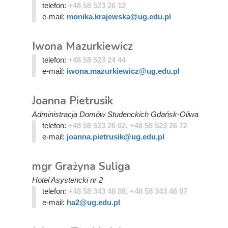
telefon:
+48 58 523 26 12
e-mail:
monika.krajewska@ug.edu.pl
Iwona Mazurkiewicz
telefon:
+48 58 523 24 44
e-mail:
iwona.mazurkiewicz@ug.edu.pl
Joanna Pietrusik
Administracja Domów Studenckich Gdańsk-Oliwa
telefon:
+48 58 523 26 02, +48 58 523 26 72
e-mail:
joanna.pietrusik@ug.edu.pl
mgr Grażyna Suliga
Hotel Asystencki nr 2
telefon:
+48 58 343 46 88, +48 58 343 46 87
e-mail:
ha2@ug.edu.pl