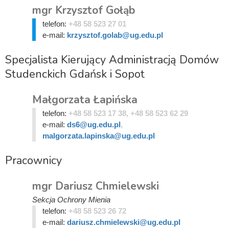
mgr Krzysztof Gołąb
telefon:
+48 58 523 27 01
e-mail:
krzysztof.golab@ug.edu.pl
Specjalista Kierujący Administracją Domów
Studenckich Gdańsk i Sopot
Małgorzata Łapińska
telefon:
+48 58 523 17 38, +48 58 523 62 29
e-mail:
ds6@ug.edu.pl
,
malgorzata.lapinska@ug.edu.pl
Pracownicy
mgr Dariusz Chmielewski
Sekcja Ochrony Mienia
telefon:
+48 58 523 26 72
e-mail:
dariusz.chmielewski@ug.edu.pl