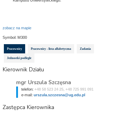
Kampusu Uniwersyteckiego.
zobacz na mapie
Symbol:
M300
Pracownicy
Pracownicy - lista alfabetyczna
Zadania
Jednostki podległe
Kierownik Działu
mgr Urszula Szczęsna
telefon:
+48 58 523 24 25, +48 725 991 091
e-mail:
urszula.szczesna@ug.edu.pl
Zastępca Kierownika