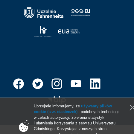
Uprzejmie informujemy, że
używamy plików
cookie (tzw. ciasteczek)
i podobnych technologii
© 2013-2026 Uniwersytet Gdański
w celach autoryzacji, zbierania statystyk
i ułatwienia korzystania z serwisu Uniwersytetu
Gdańskiego. Korzystając z naszych stron