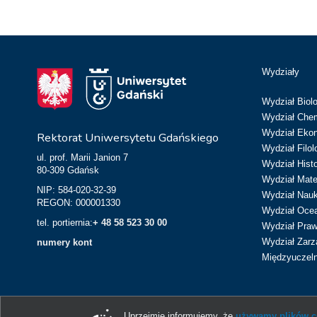
Wydziały
Wydział Biolo
Wydział Chem
Wydział Eko
Rektorat Uniwersytetu Gdańskiego
Wydział Filol
ul. prof. Marii Janion 7
Wydział Hist
80-309 Gdańsk
Wydział Matem
NIP: 584-020-32-39
Wydział Nau
REGON: 000001330
Wydział Ocean
tel. portiernia:
+ 48 58 523 30 00
Wydział Prawa
Wydział Zarz
numery kont
Międzyuczeln
Uprzejmie informujemy, że
używamy plików co