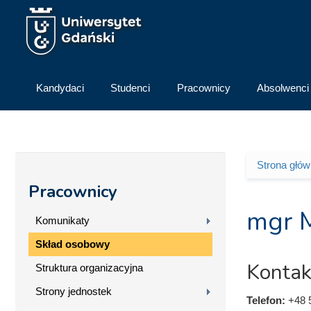
Przejdź do treści
Kandydaci
Studenci
Pracownicy
Absolwenci
Strona głó
Jesteś 
Pracownicy
mgr M
Komunikaty
Skład osobowy
Kontak
Struktura organizacyjna
Strony jednostek
Telefon:
+48 