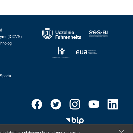
ad
ymi (ICCVS)
hnologii
Sportu
ia statystyk i ułatwienia korzystania z serwisu