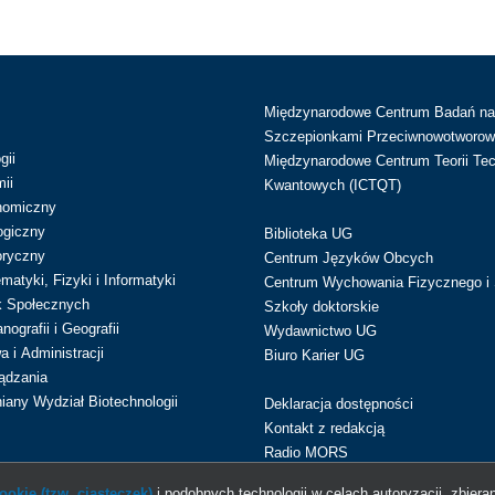
Międzynarodowe Centrum Badań n
Szczepionkami Przeciwnowotworow
gii
Międzynarodowe Centrum Teorii Tec
ii
Kwantowych (ICTQT)
nomiczny
ogiczny
Biblioteka UG
oryczny
Centrum Języków Obcych
atyki, Fizyki i Informatyki
Centrum Wychowania Fizycznego i 
k Społecznych
Szkoły doktorskie
ografii i Geografii
Wydawnictwo UG
 i Administracji
Biuro Karier UG
ądzania
iany Wydział Biotechnologii
Deklaracja dostępności
Kontakt z redakcją
Radio MORS
okie (tzw. ciasteczek)
i podobnych technologii w celach autoryzacji, zbieran