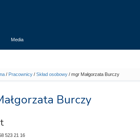
Media
wna
/
Pracownicy
/
Skład osobowy
/ mgr Małgorzata Burczy
tutaj
ałgorzata Burczy
t
58 523 21 16