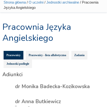
Strona główna
/
O uczelni
/
Jednostki archiwalne
/ Pracownia
Jesteś tutaj
Języka Angielskiego
Pracownia Języka
Angielskiego
Pracownicy
Pracownicy - lista alfabetyczna
Zadania
Jednostki podległe
Adiunkci
dr Monika Badecka-Kozikowska
dr Anna Butkiewicz