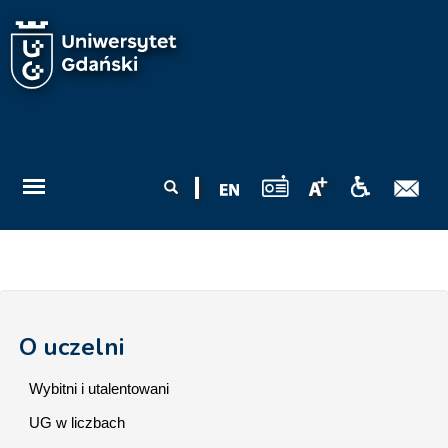
Przejdź do treści
Formularz
Szukaj
wyszukiwania
O uczelni
Wybitni i utalentowani
UG w liczbach