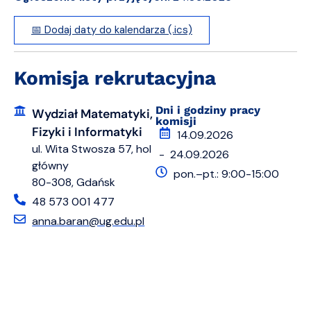
📅 Dodaj daty do kalendarza (.ics)
Komisja rekrutacyjna
Dni i godziny pracy
Wydział Matematyki,
komisji
Fizyki i Informatyki
14.09.2026
ul. Wita Stwosza 57, hol
- 24.09.2026
główny
pon.–pt.: 9:00-15:00
80-308, Gdańsk
48 573 001 477
anna.baran@ug.edu.pl