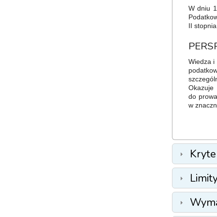
W dniu 1
Podatkow
II stopn
PERS
Wiedza i
podatkow
szczegól
Okazuje 
do prowa
w znaczn
Kryte
Limit
Wyma