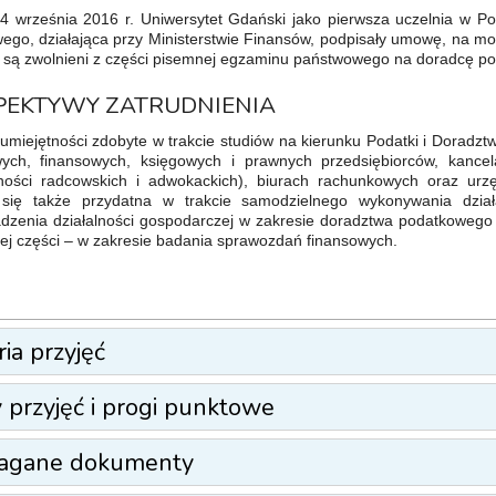
4 września 2016 r. Uniwersytet Gdański jako pierwsza uczelnia w 
ego, działająca przy Ministerstwie Finansów, podpisały umowę, na mo
ia są zwolnieni z części pisemnej egzaminu państwowego na doradcę p
PEKTYWY ZATRUDNIENIA
 umiejętności zdobyte w trakcie studiów na kierunku Podatki i Dorad
ych, finansowych, księgowych i prawnych przedsiębiorców, kance
ności radcowskich i adwokackich), biurach rachunkowych oraz urz
się także przydatna w trakcie samodzielnego wykonywania dział
dzenia działalności gospodarczej w zakresie doradztwa podatkowego
ej części – w zakresie badania sprawozdań finansowych.
ria przyjęć
y przyjęć i progi punktowe
gane dokumenty