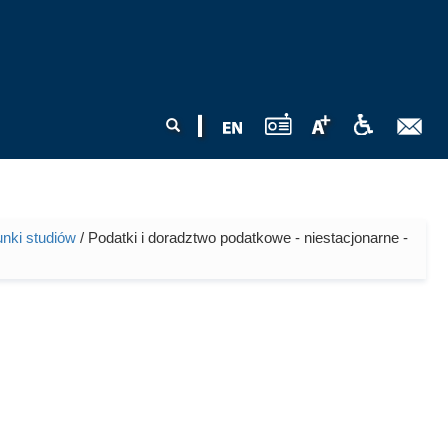
Formularz
Szukaj
wyszukiwania
unki studiów
/ Podatki i doradztwo podatkowe - niestacjonarne -