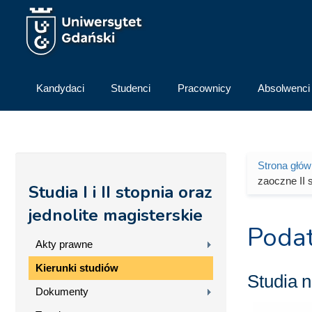
Przejdź do treści
Kandydaci
Studenci
Pracownicy
Absolwenci
Strona głó
Jesteś 
zaoczne II 
Studia I i II stopnia oraz
jednolite magisterskie
Podat
Akty prawne
Kierunki studiów
Studia
n
Dokumenty