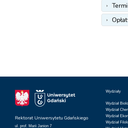
Termi
Opłat
Wydziały
Wydział Biolo
Wydział Chem
Wydział Eko
Rektorat Uniwersytetu Gdańskiego
Wydział Filol
ul. prof. Marii Janion 7