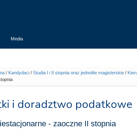
Media
wna
/
Kandydaci
/
Studia I i II stopnia oraz jednolite magisterskie
/
Kier
tutaj
stopnia
ki i doradztwo podatkowe
iestacjonarne - zaoczne
II stopnia