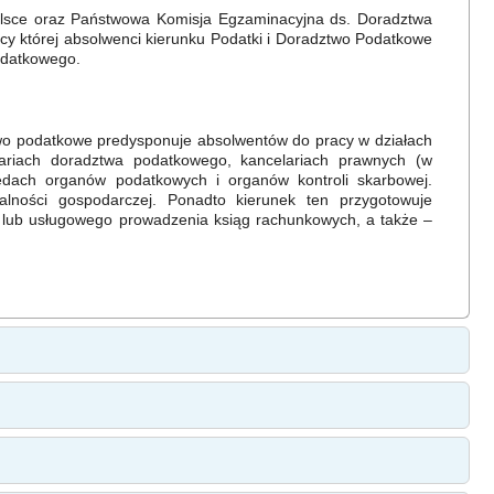
Polsce oraz Państwowa Komisja Egzaminacyjna ds. Doradztwa
cy której absolwenci kierunku Podatki i Doradztwo Podatkowe
odatkowego.
ztwo podatkowe predysponuje absolwentów do pracy w działach
lariach doradztwa podatkowego, kancelariach prawnych (w
ędach organów podatkowych i organów kontroli skarbowej.
alności gospodarczej. Ponadto kierunek ten przygotowuje
 lub usługowego prowadzenia ksiąg rachunkowych, a także –