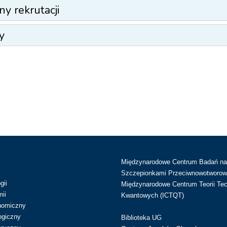
ny rekrutacji
y
Międzynarodowe Centrum Badań n
Szczepionkami Przeciwnowotworow
gii
Międzynarodowe Centrum Teorii Tec
ii
Kwantowych (ICTQT)
nomiczny
ogiczny
Biblioteka UG