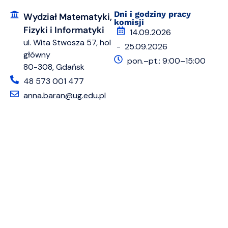
Dni i godziny pracy
Wydział Matematyki,
komisji
Fizyki i Informatyki
14.09.2026
ul. Wita Stwosza 57, hol
- 25.09.2026
główny
pon.–pt.: 9:00–15:00
80-308, Gdańsk
48 573 001 477
anna.baran@ug.edu.pl