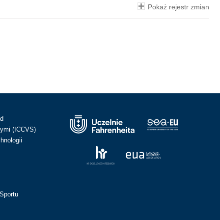
Pokaż rejestr zmian
ad
ymi (ICCVS)
hnologii
Sportu