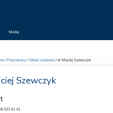
Media
wna
/
Pracownicy
/
Skład osobowy
/ dr Maciej Szewczyk
tutaj
ciej Szewczyk
t
58 523 61 41