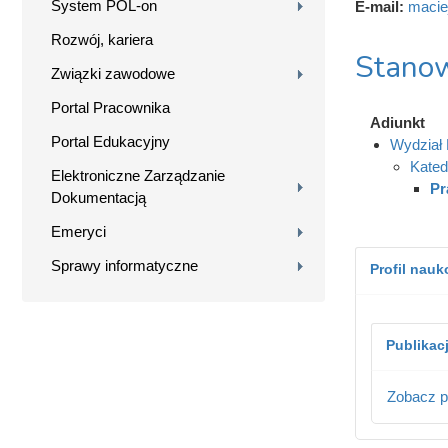
System POL-on
E-mail:
macie
Rozwój, kariera
Stanow
Związki zawodowe
Portal Pracownika
Adiunkt
Portal Edukacyjny
Wydział B
Kated
Elektroniczne Zarządzanie
Pr
Dokumentacją
Emeryci
Sprawy informatyczne
Profil nau
Publikac
Zobacz p