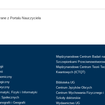
ane z Portalu Nauczyciela
Międzynarodowe Centrum Badań n
Szczepionkami Przeciwnowotworow
gii
Międzynarodowe Centrum Teorii Tec
ii
Kwantowych (ICTQT)
nomiczny
ogiczny
Biblioteka UG
oryczny
Centrum Języków Obcych
atyki, Fizyki i Informatyki
Centrum Wychowania Fizycznego i 
k Społecznych
Szkoły doktorskie
ografii i Geografii
Wydawnictwo UG