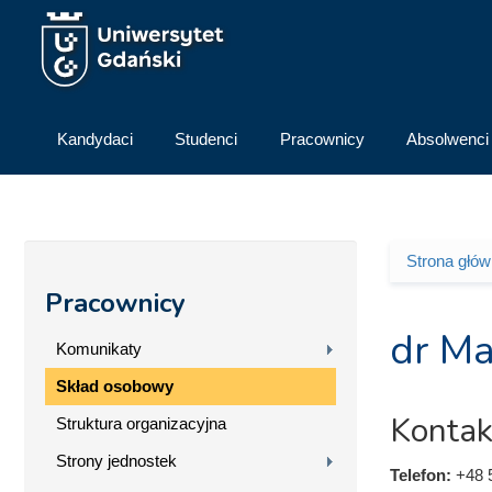
Przejdź do treści
Kandydaci
Studenci
Pracownicy
Absolwenci
Strona głó
Jesteś 
Pracownicy
dr Ma
Komunikaty
Skład osobowy
Kontak
Struktura organizacyjna
Strony jednostek
Telefon:
+48 