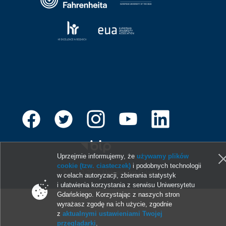
Uprzejmie informujemy, że
używamy plików
cookie (tzw. ciasteczek)
i podobnych technologii
© 2013-2026 Uniwersytet Gdański
w celach autoryzacji, zbierania statystyk
i ułatwienia korzystania z serwisu Uniwersytetu
Gdańskiego. Korzystając z naszych stron
wyrażasz zgodę na ich użycie, zgodnie
z
aktualnymi ustawieniami Twojej
przeglądarki
.