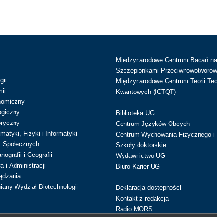
Międzynarodowe Centrum Badań n
Szczepionkami Przeciwnowotworow
gii
Międzynarodowe Centrum Teorii Tec
ii
Kwantowych (ICTQT)
nomiczny
ogiczny
Biblioteka UG
oryczny
Centrum Języków Obcych
atyki, Fizyki i Informatyki
Centrum Wychowania Fizycznego i 
k Społecznych
Szkoły doktorskie
ografii i Geografii
Wydawnictwo UG
 i Administracji
Biuro Karier UG
ądzania
iany Wydział Biotechnologii
Deklaracja dostępności
Kontakt z redakcją
Radio MORS