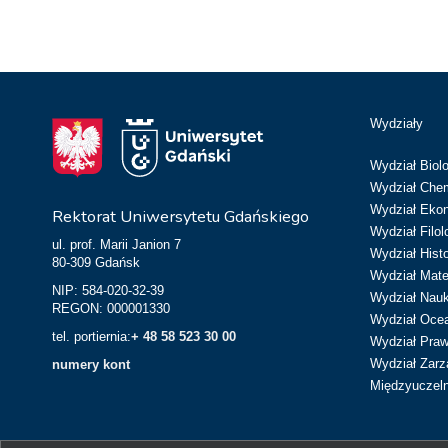
Wydziały
Wydział Biolo
Wydział Chem
Wydział Eko
Rektorat Uniwersytetu Gdańskiego
Wydział Filol
ul. prof. Marii Janion 7
Wydział Hist
80-309 Gdańsk
Wydział Matem
NIP: 584-020-32-39
Wydział Nau
REGON: 000001330
Wydział Ocean
tel. portiernia:
+ 48 58 523 30 00
Wydział Prawa
Wydział Zarz
numery kont
Międzyuczeln