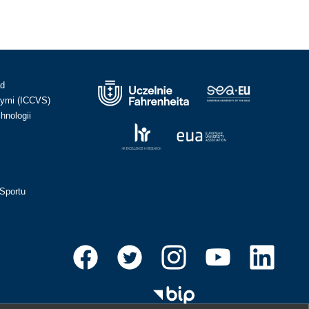
ad
ymi (ICCVS)
hnologii
Sportu