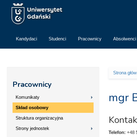
Przejdź do treści
Kandydaci
Studenci
Pracownicy
Absolwenci
Strona głó
Jesteś 
Pracownicy
mgr B
Komunikaty
Skład osobowy
Kontak
Struktura organizacyjna
Strony jednostek
Telefon:
+48 