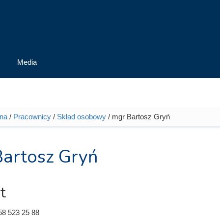
Media
wna
/
Pracownicy
/
Skład osobowy
/ mgr Bartosz Gryń
tutaj
artosz Gryń
t
58 523 25 88