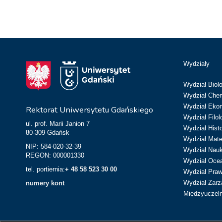
Wydziały
Wydział Biolo
Wydział Chem
Wydział Eko
Rektorat Uniwersytetu Gdańskiego
Wydział Filol
ul. prof. Marii Janion 7
Wydział Hist
80-309 Gdańsk
Wydział Matem
NIP: 584-020-32-39
Wydział Nau
REGON: 000001330
Wydział Ocean
tel. portiernia:
+ 48 58 523 30 00
Wydział Prawa
Wydział Zarz
numery kont
Międzyuczeln