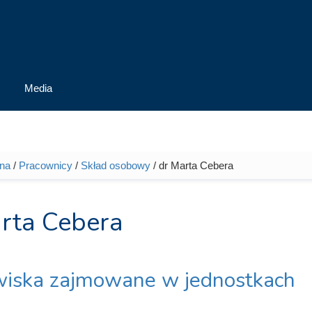
Media
wna
/
Pracownicy
/
Skład osobowy
/ dr Marta Cebera
tutaj
rta Cebera
iska zajmowane w jednostkach