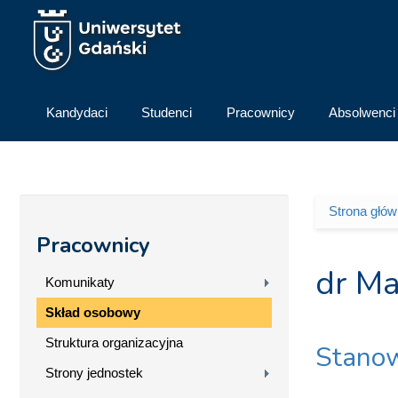
Przejdź do treści
Kandydaci
Studenci
Pracownicy
Absolwenci
Strona głó
Jesteś 
Pracownicy
dr Ma
Komunikaty
Skład osobowy
Struktura organizacyjna
Stanow
Strony jednostek