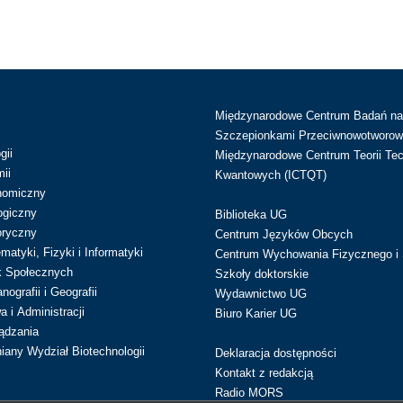
Międzynarodowe Centrum Badań n
Szczepionkami Przeciwnowotworow
gii
Międzynarodowe Centrum Teorii Tec
ii
Kwantowych (ICTQT)
nomiczny
ogiczny
Biblioteka UG
oryczny
Centrum Języków Obcych
atyki, Fizyki i Informatyki
Centrum Wychowania Fizycznego i 
k Społecznych
Szkoły doktorskie
ografii i Geografii
Wydawnictwo UG
 i Administracji
Biuro Karier UG
ądzania
iany Wydział Biotechnologii
Deklaracja dostępności
Kontakt z redakcją
Radio MORS