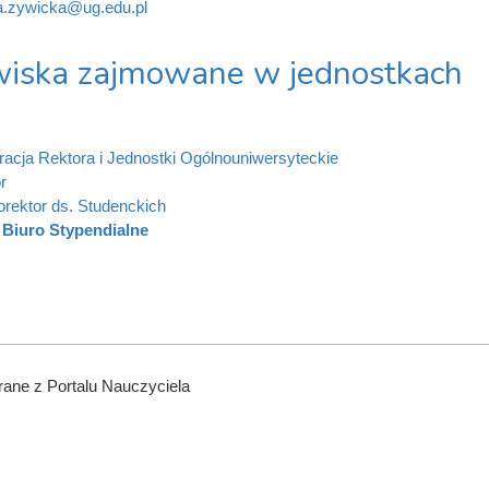
a.zywicka@ug.edu.pl
iska zajmowane w jednostkach
racja Rektora i Jednostki Ogólnouniwersyteckie
r
orektor ds. Studenckich
Biuro Stypendialne
ane z Portalu Nauczyciela