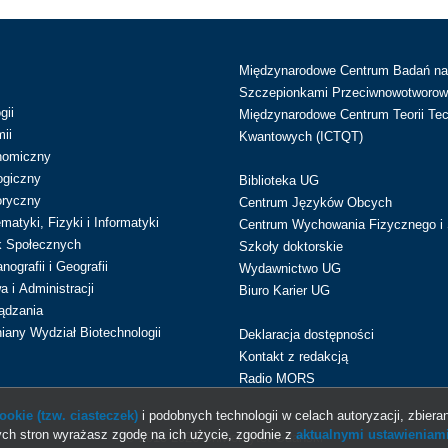
Międzynarodowe Centrum Badań n
Szczepionkami Przeciwnowotworow
gii
Międzynarodowe Centrum Teorii Tec
ii
Kwantowych (ICTQT)
nomiczny
ogiczny
Biblioteka UG
oryczny
Centrum Języków Obcych
atyki, Fizyki i Informatyki
Centrum Wychowania Fizycznego i 
k Społecznych
Szkoły doktorskie
ografii i Geografii
Wydawnictwo UG
 i Administracji
Biuro Karier UG
ądzania
iany Wydział Biotechnologii
Deklaracja dostępności
Kontakt z redakcją
Radio MORS
okie (tzw. ciasteczek)
i podobnych technologii w celach autoryzacji, zbieran
ch stron wyrażasz zgodę na ich użycie, zgodnie z
aktualnymi ustawieniami
© 2013-2026 Uniwersytet Gdański