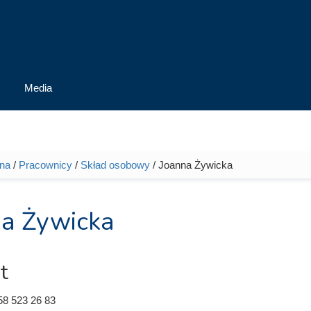
Media
wna
/
Pracownicy
/
Skład osobowy
/ Joanna Żywicka
tutaj
a Żywicka
t
58 523 26 83