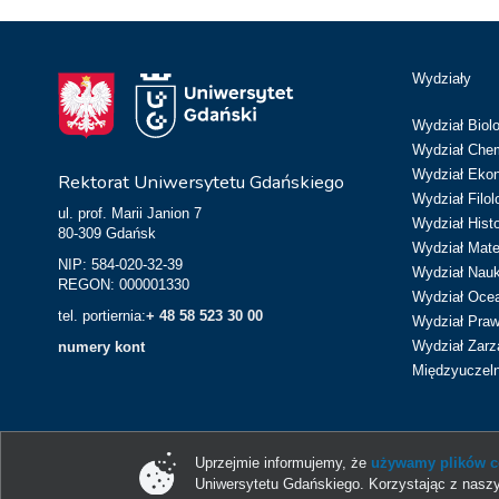
Wydziały
Wydział Biolo
Wydział Chem
Wydział Eko
Rektorat Uniwersytetu Gdańskiego
Wydział Filol
ul. prof. Marii Janion 7
Wydział Hist
80-309 Gdańsk
Wydział Matem
NIP: 584-020-32-39
Wydział Nau
REGON: 000001330
Wydział Ocean
tel. portiernia:
+ 48 58 523 30 00
Wydział Prawa
Wydział Zarz
numery kont
Międzyuczeln
Uprzejmie informujemy, że
używamy plików co
Uniwersytetu Gdańskiego. Korzystając z naszy