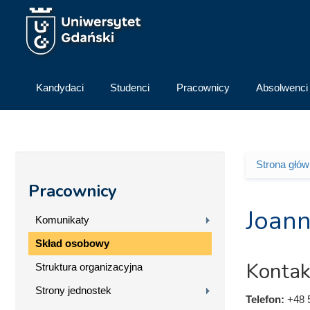
Przejdź do treści
Kandydaci
Studenci
Pracownicy
Absolwenci
Strona głó
Jesteś 
Pracownicy
Joann
Komunikaty
Skład osobowy
Kontak
Struktura organizacyjna
Strony jednostek
Telefon:
+48 