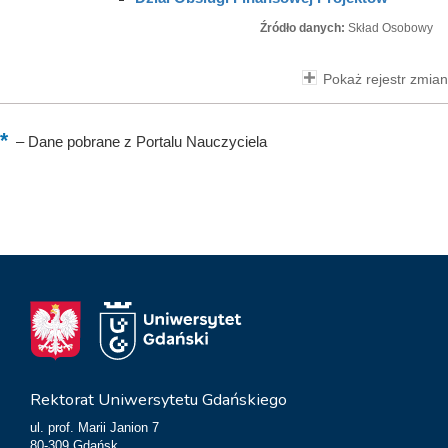
Źródło danych:
Skład Osobowy
Pokaż rejestr zmian
–
Dane pobrane z Portalu Nauczyciela
Rektorat Uniwersytetu Gdańskiego
ul. prof. Marii Janion 7
80-309 Gdańsk