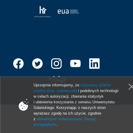
Uprzejmie informujemy, że
używamy plików
cookie (tzw. ciasteczek)
i podobnych technologii
© 2013-2026 Uniwersytet Gdański
w celach autoryzacji, zbierania statystyk
i ułatwienia korzystania z serwisu Uniwersytetu
Gdańskiego. Korzystając z naszych stron
wyrażasz zgodę na ich użycie, zgodnie
z
aktualnymi ustawieniami Twojej
przeglądarki
.