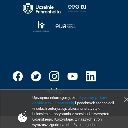
Uprzejmie informujemy, że
używamy plików
cookie (tzw. ciasteczek)
i podobnych technologii
© 2013-2026 Uniwersytet Gdański
w celach autoryzacji, zbierania statystyk
i ułatwienia korzystania z serwisu Uniwersytetu
Gdańskiego. Korzystając z naszych stron
wyrażasz zgodę na ich użycie, zgodnie