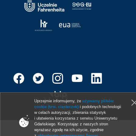
Uprzejmie informujemy, że
używamy plików
cookie (tzw. ciasteczek)
i podobnych technologii
© 2013-2026 Uniwersytet Gdański
w celach autoryzacji, zbierania statystyk
i ułatwienia korzystania z serwisu Uniwersytetu
Gdańskiego. Korzystając z naszych stron
wyrażasz zgodę na ich użycie, zgodnie
z
aktualnymi ustawieniami Twojej