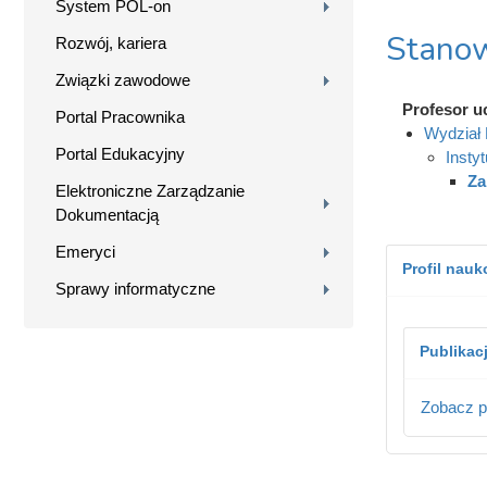
System POL-on
Stanow
Rozwój, kariera
Związki zawodowe
Profesor u
Portal Pracownika
Wydział 
Portal Edukacyjny
Insty
Za
Elektroniczne Zarządzanie
Dokumentacją
Emeryci
Profil nau
Sprawy informatyczne
Publikac
Zobacz p