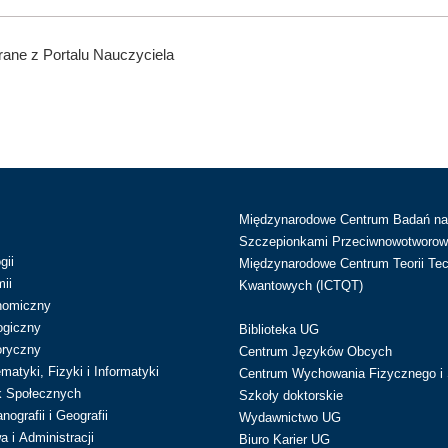
ane z Portalu Nauczyciela
Międzynarodowe Centrum Badań n
Szczepionkami Przeciwnowotworow
gii
Międzynarodowe Centrum Teorii Tec
ii
Kwantowych (ICTQT)
nomiczny
ogiczny
Biblioteka UG
oryczny
Centrum Języków Obcych
atyki, Fizyki i Informatyki
Centrum Wychowania Fizycznego i 
k Społecznych
Szkoły doktorskie
ografii i Geografii
Wydawnictwo UG
 i Administracji
Biuro Karier UG