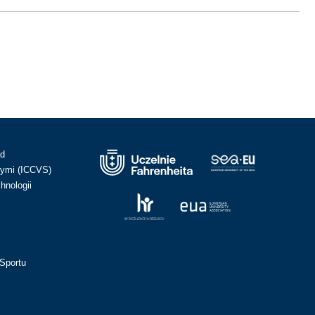
ad
ymi (ICCVS)
hnologii
Sportu