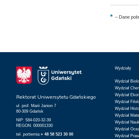
–
Dane pobr
Wydziały
Wydział Biolo
Wydział Chem
Wydział Eko
Rektorat Uniwersytetu Gdańskiego
Wydział Filol
ul. prof. Marii Janion 7
Wydział Hist
80-309 Gdańsk
Wydział Matem
NIP: 584-020-32-39
Wydział Nau
REGON: 000001330
Wydział Ocean
tel. portiernia:
+ 48 58 523 30 00
Wydział Prawa