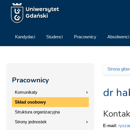
Przejdź do treści
Kandydaci
Studenci
Pracownicy
Absolwenci
Strona głó
Jesteś 
Pracownicy
dr ha
Komunikaty
Skład osobowy
Kontak
Struktura organizacyjna
Strony jednostek
E-mail:
rysza