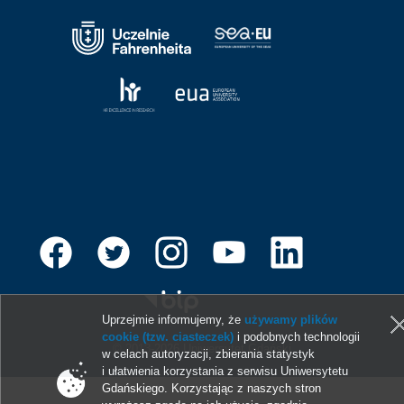
Uprzejmie informujemy, że
używamy plików
cookie (tzw. ciasteczek)
i podobnych technologii
© 2013-2026 Uniwersytet Gdański
w celach autoryzacji, zbierania statystyk
i ułatwienia korzystania z serwisu Uniwersytetu
Gdańskiego. Korzystając z naszych stron