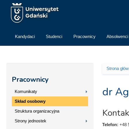
Przejdź do treści
Kandydaci
Studenci
Pracownicy
Absolwenci
Strona głó
Jesteś 
Pracownicy
dr A
Komunikaty
Skład osobowy
Kontak
Struktura organizacyjna
Strony jednostek
Telefon:
+48 