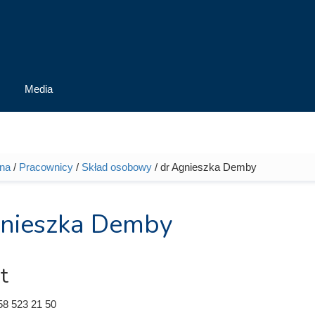
Media
wna
/
Pracownicy
/
Skład osobowy
/ dr Agnieszka Demby
tutaj
gnieszka Demby
t
58 523 21 50