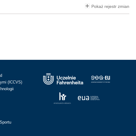
Pokaż rejestr zmian
ad
ymi (ICCVS)
hnologii
Sportu