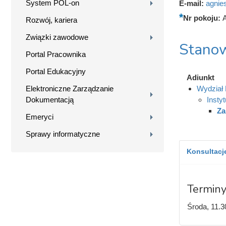
System POL-on
E-mail:
agnie
Nr pokoju:
Rozwój, kariera
Związki zawodowe
Stanow
Portal Pracownika
Portal Edukacyjny
Adiunkt
Elektroniczne Zarządzanie
Wydział 
Dokumentacją
Insty
Za
Emeryci
Sprawy informatyczne
Konsultacje
Terminy
Środa, 11.3