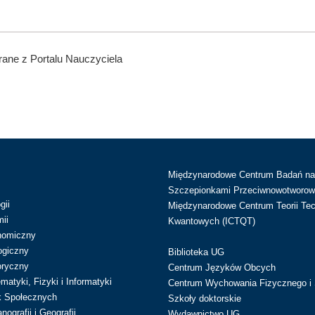
ane z Portalu Nauczyciela
Międzynarodowe Centrum Badań n
Szczepionkami Przeciwnowotworow
gii
Międzynarodowe Centrum Teorii Tec
ii
Kwantowych (ICTQT)
nomiczny
ogiczny
Biblioteka UG
oryczny
Centrum Języków Obcych
atyki, Fizyki i Informatyki
Centrum Wychowania Fizycznego i 
k Społecznych
Szkoły doktorskie
ografii i Geografii
Wydawnictwo UG