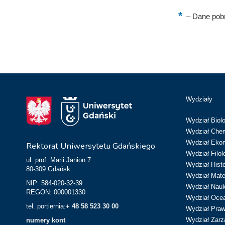
–
Dane pobr
Wydziały
Wydział Biolo
Wydział Chem
Wydział Eko
Rektorat Uniwersytetu Gdańskiego
Wydział Filol
ul. prof. Marii Janion 7
Wydział Hist
80-309 Gdańsk
Wydział Matem
NIP: 584-020-32-39
Wydział Nau
REGON: 000001330
Wydział Ocean
tel. portiernia:
+ 48 58 523 30 00
Wydział Prawa
Wydział Zarz
numery kont