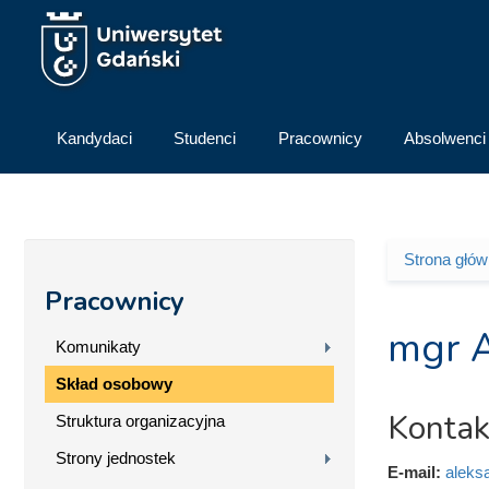
Przejdź do treści
Kandydaci
Studenci
Pracownicy
Absolwenci
Strona głó
Jesteś 
Pracownicy
mgr 
Komunikaty
Skład osobowy
Kontak
Struktura organizacyjna
Strony jednostek
E-mail:
aleks