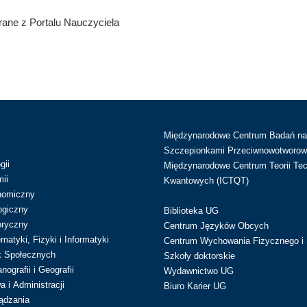
ane z Portalu Nauczyciela
Międzynarodowe Centrum Badań n
Szczepionkami Przeciwnowotworow
gii
Międzynarodowe Centrum Teorii Tec
ii
Kwantowych (ICTQT)
nomiczny
ogiczny
Biblioteka UG
oryczny
Centrum Języków Obcych
atyki, Fizyki i Informatyki
Centrum Wychowania Fizycznego i 
k Społecznych
Szkoły doktorskie
ografii i Geografii
Wydawnictwo UG
 i Administracji
Biuro Karier UG
ądzania