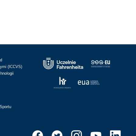
ad
ymi (ICCVS)
hnologii
Sportu