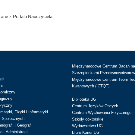
ane z Portalu Nauczyciela
Międzynarodowe Centrum Badań n
Szczepionkami Przeciwnowotworow
gii
Międzynarodowe Centrum Teorii Tec
ii
Kwantowych (ICTQT)
nomiczny
ogiczny
Biblioteka UG
oryczny
Centrum Języków Obcych
atyki, Fizyki i Informatyki
Centrum Wychowania Fizycznego i 
k Społecznych
Szkoły doktorskie
ografii i Geografii
Wydawnictwo UG
 i Administracji
Biuro Karier UG