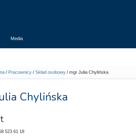
Media
wna
/
Pracownicy
/
Skład osobowy
/ mgr Julia Chylińska
tutaj
ulia Chylińska
t
58 523 61 18