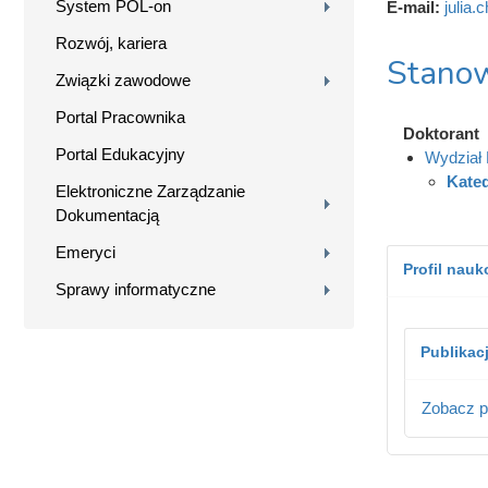
System POL-on
E-mail:
julia.
Rozwój, kariera
Stanow
Związki zawodowe
Portal Pracownika
Doktorant
Portal Edukacyjny
Wydział B
Kated
Elektroniczne Zarządzanie
Dokumentacją
Emeryci
Profil nau
Sprawy informatyczne
Publikac
Zobacz p