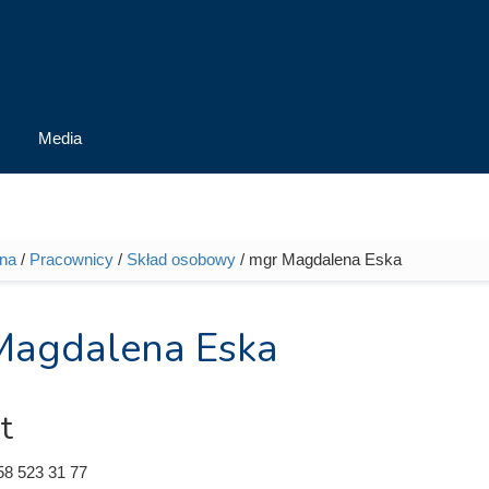
Media
wna
/
Pracownicy
/
Skład osobowy
/ mgr Magdalena Eska
tutaj
Magdalena Eska
t
58 523 31 77