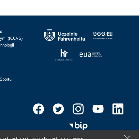
ad
ymi (ICCVS)
hnologii
Sportu
ia statystyk i ułatwienia korzystania z serwisu