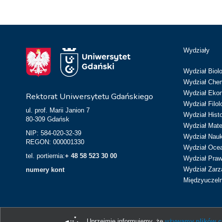
Wydziały
Wydział Biolo
Wydział Chem
Wydział Eko
Rektorat Uniwersytetu Gdańskiego
Wydział Filol
ul. prof. Marii Janion 7
Wydział Hist
80-309 Gdańsk
Wydział Matem
NIP: 584-020-32-39
Wydział Nau
REGON: 000001330
Wydział Ocean
tel. portiernia:
+ 48 58 523 30 00
Wydział Prawa
Wydział Zarz
numery kont
Międzyuczeln
Uprzejmie informujemy, że
używamy plików co