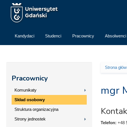
Przejdź do treści
Kandydaci
Studenci
Pracownicy
Absolwenci
Strona głó
Jesteś 
Pracownicy
mgr 
Komunikaty
Skład osobowy
Kontak
Struktura organizacyjna
Strony jednostek
Telefon:
+48 