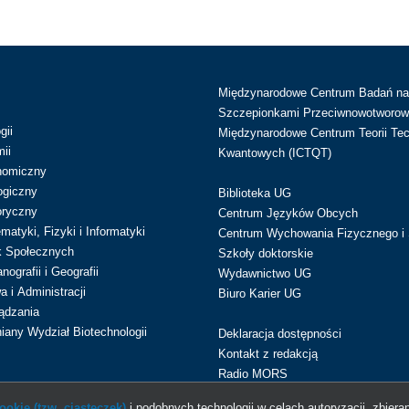
Międzynarodowe Centrum Badań n
Szczepionkami Przeciwnowotworow
gii
Międzynarodowe Centrum Teorii Tec
ii
Kwantowych (ICTQT)
nomiczny
ogiczny
Biblioteka UG
oryczny
Centrum Języków Obcych
atyki, Fizyki i Informatyki
Centrum Wychowania Fizycznego i 
k Społecznych
Szkoły doktorskie
ografii i Geografii
Wydawnictwo UG
 i Administracji
Biuro Karier UG
ądzania
iany Wydział Biotechnologii
Deklaracja dostępności
Kontakt z redakcją
Radio MORS
okie (tzw. ciasteczek)
i podobnych technologii w celach autoryzacji, zbieran