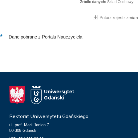
Źródło danych:
Skład Osobowy
Pokaż rejestr zmian
–
Dane pobrane z Portalu Nauczyciela
Rektorat Uniwersytetu Gdańskiego
ul. prof. Marii Janion 7
80-309 Gdańsk