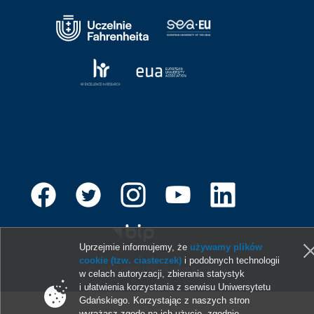
Uprzejmie informujemy, że
używamy plików
cookie (tzw. ciasteczek)
i podobnych technologii
© 2013-2026 Uniwersytet Gdański
w celach autoryzacji, zbierania statystyk
i ułatwienia korzystania z serwisu Uniwersytetu
Gdańskiego. Korzystając z naszych stron
wyrażasz zgodę na ich użycie, zgodnie